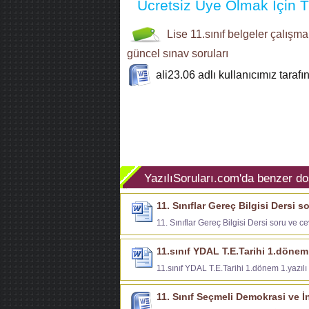
Ücretsiz Üye Olmak İçin Tı
Lise 11.sınıf
belgeler
çalışma 
güncel sınav soruları
ali23.06
adlı kullanıcımız taraf
YazılıSoruları.com'da benzer do
11. Sınıflar Gereç Bilgisi Dersi s
11. Sınıflar Gereç Bilgisi Dersi soru ve c
11.sınıf YDAL T.E.Tarihi 1.dönem 
11.sınıf YDAL T.E.Tarihi 1.dönem 1.yazılı
11. Sınıf Seçmeli Demokrasi ve İn