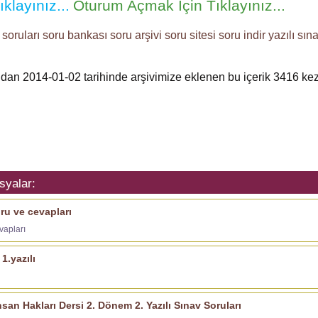
klayınız...
Oturum Açmak İçin Tıklayınız...
soruları
soru bankası
soru arşivi
soru sitesi
soru indir
yazılı sın
ından 2014-01-02 tarihinde arşivimize eklenen bu içerik
3416
kez 
syalar:
oru ve cevapları
evapları
1.yazılı
san Hakları Dersi 2. Dönem 2. Yazılı Sınav Soruları