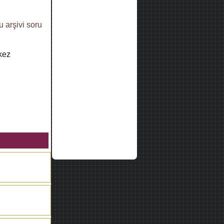
u arşivi
soru
kez