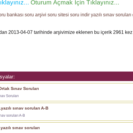
klayınız...
Oturum Açmak İçin Tıklayınız...
oru bankası
soru arşivi
soru sitesi
soru indir
yazılı sınav soruları
ından 2013-04-07 tarihinde arşivimize eklenen bu içerik
2961
kez 
syalar:
rtak Sınav Soruları
nav Soruları
yazılı sınav soruları A-B
nav soruları A-B
yazılı sınav soruları