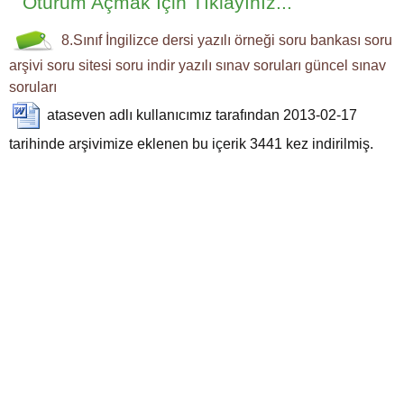
Oturum Açmak İçin Tıklayınız...
8.Sınıf
İngilizce dersi
yazılı örneği
soru bankası
soru
arşivi
soru sitesi
soru indir
yazılı sınav soruları
güncel sınav
soruları
ataseven
adlı kullanıcımız tarafından 2013-02-17
tarihinde arşivimize eklenen bu içerik
3441
kez indirilmiş.