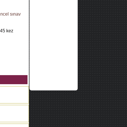
ncel sınav
45
kez