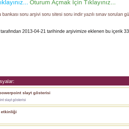
klayınız...
Oturum Açmak İçin Tıklayınız...
u bankası
soru arşivi
soru sitesi
soru indir
yazılı sınav soruları
gü
 tarafından 2013-04-21 tarihinde arşivimize eklenen bu içerik
33
syalar:
 powerpoint slayt gösterisi
nt slayt gösterisi
 etkinliği