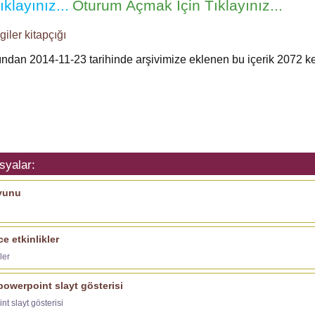
klayınız...
Oturum Açmak İçin Tıklayınız...
giler
kitapçığı
fından 2014-11-23 tarihinde arşivimize eklenen bu içerik
2072
ke
syalar:
oyunu
ce etkinlikler
ler
 powerpoint slayt gösterisi
nt slayt gösterisi