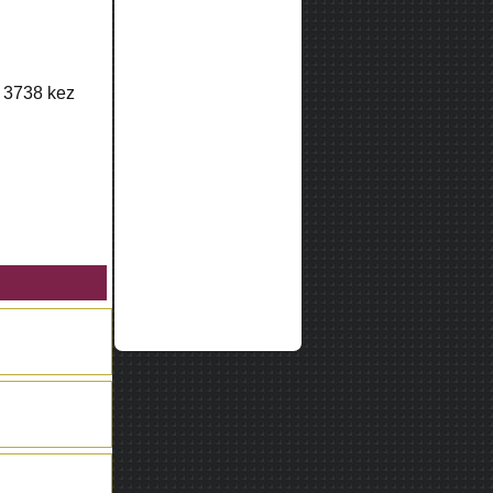
k
3738
kez