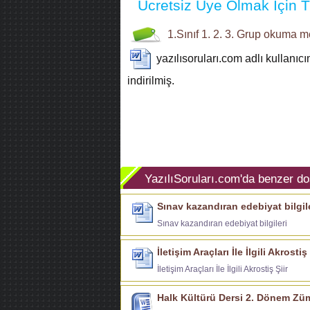
Ücretsiz Üye Olmak İçin Tı
1.Sınıf
1. 2. 3. Grup
okuma me
yazılısoruları.com
adlı kullanıc
indirilmiş.
YazılıSoruları.com'da benzer do
Sınav kazandıran edebiyat bilgil
Sınav kazandıran edebiyat bilgileri
İletişim Araçları İle İlgili Akrostiş 
İletişim Araçları İle İlgili Akrostiş Şiir
Halk Kültürü Dersi 2. Dönem Züm