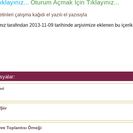
klayınız...
Oturum Açmak İçin Tıklayınız...
tinleri
çalışma kağıdı
el yazılı
el yazısıyla
ımız tarafından 2013-11-09 tarihinde arşivimize eklenen bu içeri
syalar:
eri
Şiir
re Toplantısı Örneği