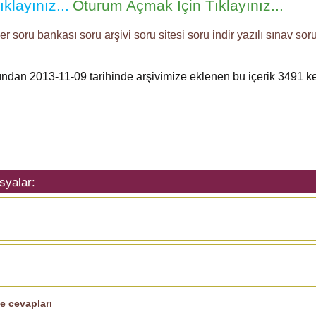
klayınız...
Oturum Açmak İçin Tıklayınız...
ler
soru bankası
soru arşivi
soru sitesi
soru indir
yazılı sınav soru
fından 2013-11-09 tarihinde arşivimize eklenen bu içerik
3491
ke
syalar:
ı
e cevapları