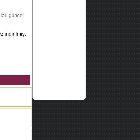
ları
güncel
z indirilmiş.