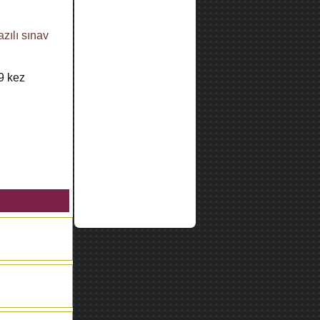
azılı sınav
9
kez