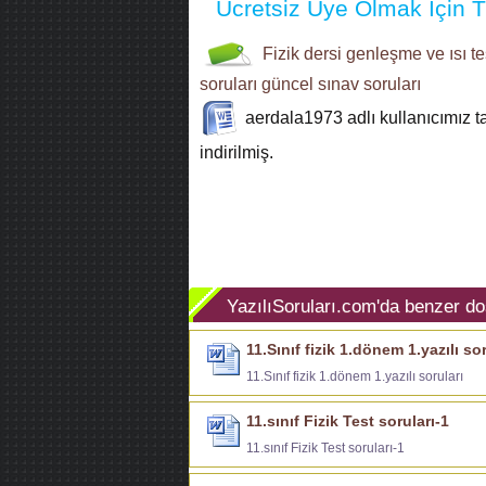
Ücretsiz Üye Olmak İçin Tı
Fizik dersi
genleşme ve ısı
te
soruları
güncel sınav soruları
aerdala1973
adlı kullanıcımız 
indirilmiş.
YazılıSoruları.com'da benzer do
11.Sınıf fizik 1.dönem 1.yazılı sor
11.Sınıf fizik 1.dönem 1.yazılı soruları
11.sınıf Fizik Test soruları-1
11.sınıf Fizik Test soruları-1