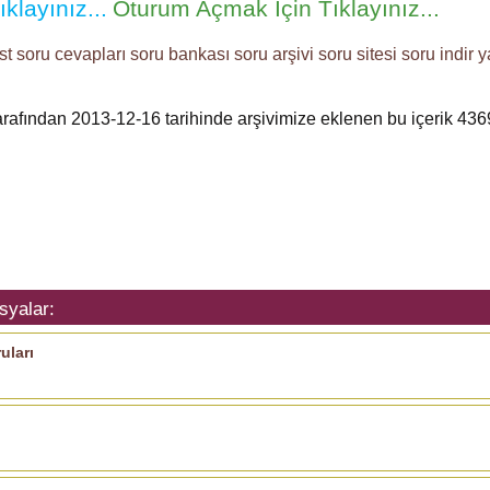
klayınız...
Oturum Açmak İçin Tıklayınız...
st soru cevapları
soru bankası
soru arşivi
soru sitesi
soru indir
y
tarafından 2013-12-16 tarihinde arşivimize eklenen bu içerik
436
syalar:
uları