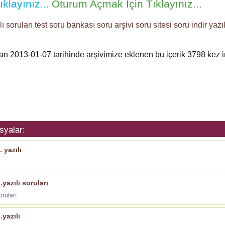
klayınız...
Oturum Açmak İçin Tıklayınız...
 soruları test
soru bankası
soru arşivi
soru sitesi
soru indir
yazı
dan 2013-01-07 tarihinde arşivimize eklenen bu içerik
3798
kez i
syalar:
 yazılı
yazılı soruları
oruları
.yazılı