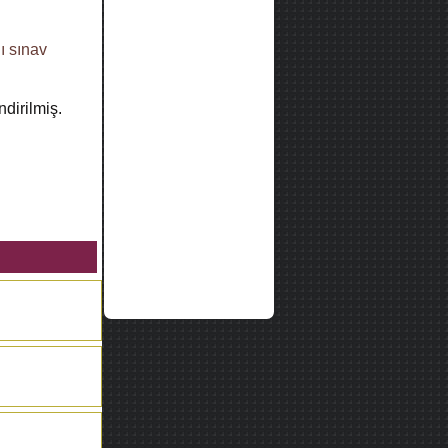
lı sınav
ndirilmiş.