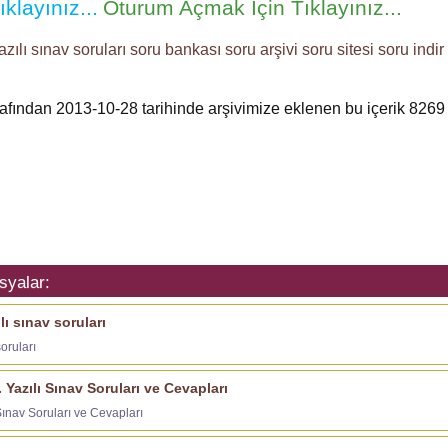
klayınız...
Oturum Açmak İçin Tıklayınız...
zılı
sınav soruları
soru bankası
soru arşivi
soru sitesi
soru indir
arafından 2013-10-28 tarihinde arşivimize eklenen bu içerik
8269
syalar:
lı sınav soruları
soruları
. Yazılı Sınav Soruları ve Cevapları
 Sınav Soruları ve Cevapları