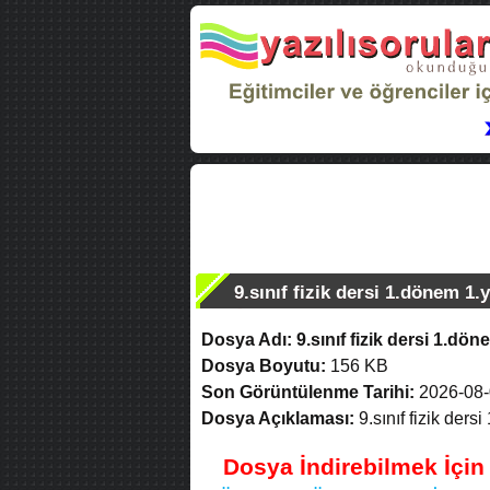
9.sınıf fizik dersi 1.dönem 1.y
Dosya Adı:
9.sınıf fizik dersi 1.dön
Dosya Boyutu:
156 KB
Son Görüntülenme Tarihi:
2026-08-
Dosya Açıklaması:
9.sınıf fizik ders
Dosya İndirebilmek İçi