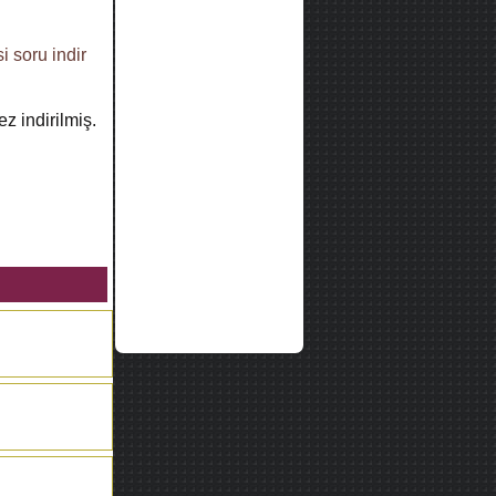
si
soru indir
z indirilmiş.