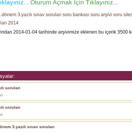
klayınız...
Oturum Açmak İçin Tıklayınız...
1.dönem 3.yazılı
sınav soruları
soru bankası
soru arşivi
soru site
ları
2014
afından 2014-01-04 tarihinde arşivimize eklenen bu içerik
3500
ke
syalar:
lı soruları
rı
lı soruları
rı
dönem 3.yazılı sınav soruları