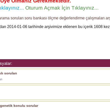
n Üye Olmanız Gerekmektedir.
klayınız...
Oturum Açmak İçin Tıklayınız...
arama soruları
soru bankası
ölçme değerlendirme
çalışmaları
ar
ından 2014-01-06 tarihinde arşivimize eklenen bu içerik
1608
kez 
syalar:
lı soruları
rı
ı genetik konulu sorular