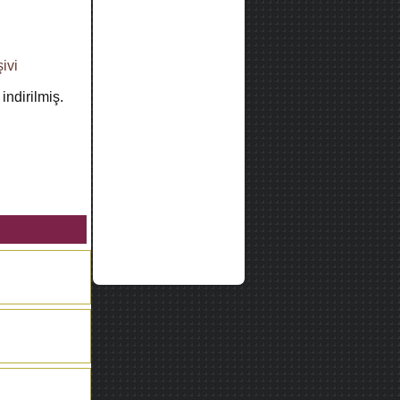
şivi
indirilmiş.