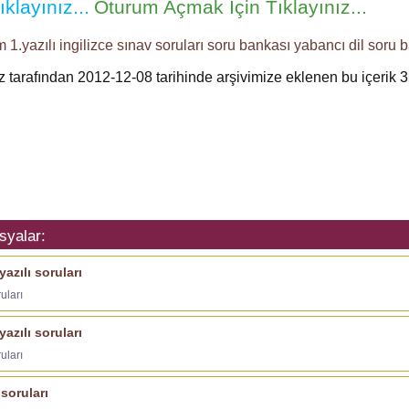
klayınız...
Oturum Açmak İçin Tıklayınız...
 1.yazılı
ingilizce sınav soruları
soru bankası
yabancı dil soru 
ız tarafından 2012-12-08 tarihinde arşivimize eklenen bu içerik
3
syalar:
yazılı soruları
uları
yazılı soruları
uları
 soruları