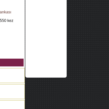
bankası
550
kez