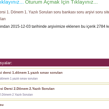
klayınız...
Oturum Açmak İçin Tıklayınız...
ersi
1. Dönem 1. Yazılı Soruları
soru bankası
soru arşivi
soru sit
ları
afından 2015-12-03 tarihinde arşivimize eklenen bu içerik
2784
ke
syalar:
si dersi 1.dönem 1.yazılı sınav soruları
1.dönem 1.yazılı sınav soruları
isi Dersi 2.Dönem 2.Yazılı Soruları
 2.Dönem 2.Yazılı Soruları
usu