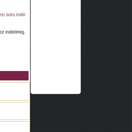
esi
soru indir
z indirilmiş.