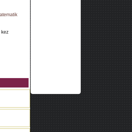
matematik
kez