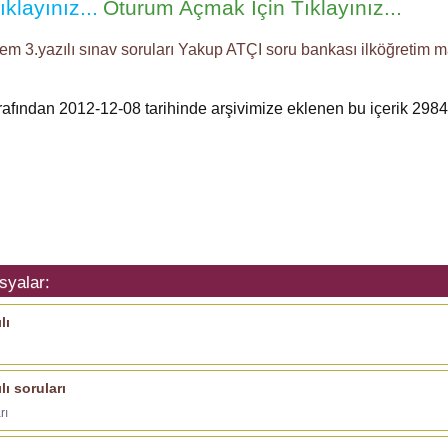
klayınız...
Oturum Açmak İçin Tıklayınız...
em 3.yazılı
sınav soruları
Yakup ATÇI
soru bankası
ilköğretim 
arafından 2012-12-08 tarihinde arşivimize eklenen bu içerik
2984
syalar:
lı
ı soruları
rı