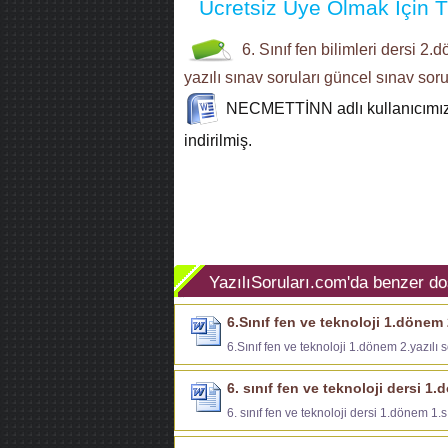
Ücretsiz Üye Olmak İçin Tı
6. Sınıf
fen bilimleri dersi
2.d
yazılı sınav soruları
güncel sınav soru
NECMETTİNN
adlı kullanıcımı
indirilmiş.
YazılıSoruları.com'da benzer do
6.Sınıf fen ve teknoloji 1.dönem 2
6.Sınıf fen ve teknoloji 1.dönem 2.yazılı s
6. sınıf fen ve teknoloji dersi 1
6. sınıf fen ve teknoloji dersi 1.dönem 1.s