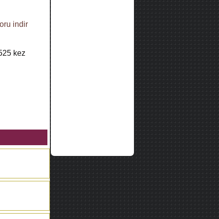
oru indir
525
kez