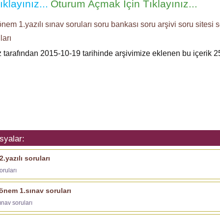
klayınız...
Oturum Açmak İçin Tıklayınız...
önem 1.yazılı
sınav soruları
soru bankası
soru arşivi
soru sitesi
s
ları
z tarafından 2015-10-19 tarihinde arşivimize eklenen bu içerik
2
syalar:
.yazılı soruları
oruları
.dönem 1.sınav soruları
ınav soruları