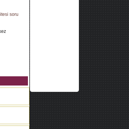
itesi
soru
kez