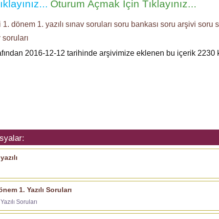
klayınız...
Oturum Açmak İçin Tıklayınız...
i
1. dönem 1. yazılı
sınav soruları
soru bankası
soru arşivi
soru s
 soruları
rafından 2016-12-12 tarihinde arşivimize eklenen bu içerik
2230
syalar:
yazılı
Dönem 1. Yazılı Soruları
Yazılı Soruları