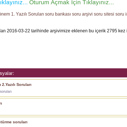
klayınız...
Oturum Açmak İçin Tıklayınız...
önem 1. Yazılı Soruları
soru bankası
soru arşivi
soru sitesi
soru i
ndan 2016-03-22 tarihinde arşivimize eklenen bu içerik
2795
kez i
syalar:
2.Yazılı Soruları
soruları
rı
ştürme soruları