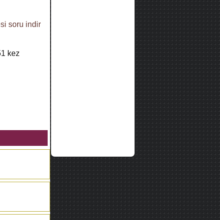
si
soru indir
51
kez