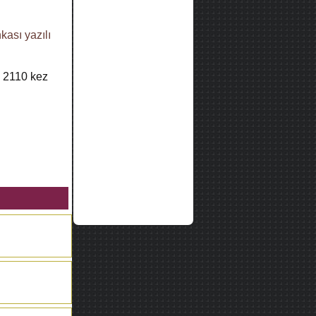
nkası
yazılı
k
2110
kez