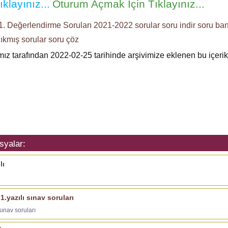
klayınız...
Oturum Açmak İçin Tıklayınız...
. Değerlendirme Soruları
2021-2022
sorular
soru indir
soru ba
ıkmış sorular
soru çöz
ımız tarafından 2022-02-25 tarihinde arşivimize eklenen bu içeri
syalar:
lı
.yazılı sınav soruları
sınav soruları