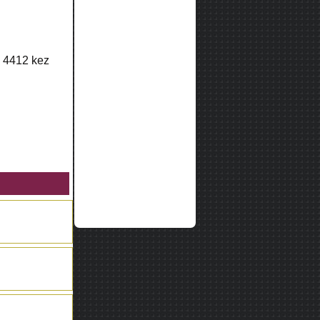
k
4412
kez