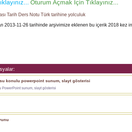
klayınız...
Oturum Açmak İçin Tıklayınız...
ası
Tarih Ders Notu
Türk tarihine yolculuk
dan 2013-11-26 tarihinde arşivimize eklenen bu içerik
2018
kez in
syalar:
su konulu powerpoint sunum, slayt gösterisi
u PowerPoint sunum, slayt gösterisi
oyunu