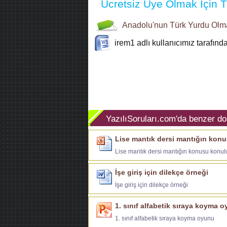
Ücretsiz Üye Olmak İçin Tı
Anadolu'nun Türk Yurdu Olm
irem1
adlı kullanıcımız tarafın
YazılıSoruları.com'da benzer do
Lise mantık dersi mantığın konu
Lise mantık dersi mantığın konusu konul
İşe giriş için dilekçe örneği
İşe giriş için dilekçe örneği
1. sınıf alfabetik sıraya koyma 
1. sınıf alfabetik sıraya koyma oyunu