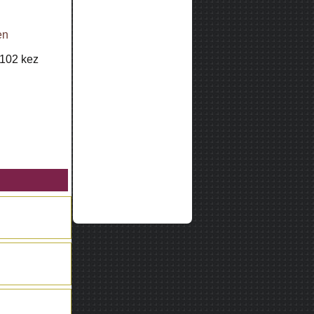
en
102
kez