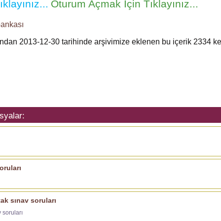
klayınız...
Oturum Açmak İçin Tıklayınız...
bankası
fından 2013-12-30 tarihinde arşivimize eklenen bu içerik
2334
ke
syalar:
oruları
ak sınav soruları
 soruları