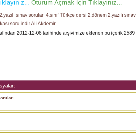
klayınız...
Oturum Açmak İçin Tıklayınız...
.yazılı
sınav soruları
4.sınıf Türkçe dersi
2.dönem 2.yazılı sınav
nkası
soru indir
Ali Akdemir
rafından 2012-12-08 tarihinde arşivimize eklenen bu içerik
2589
syalar:
oruları