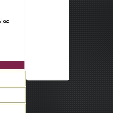
7
kez